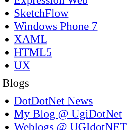
SketchFlow
Windows Phone 7
XAML
HTML5
UX
Blogs
DotDotNet News
My Blog @ UgiDotNet
Weblogs @ UGIdotNET