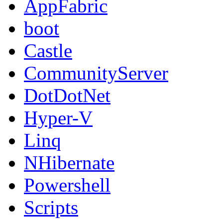
AppFabric
boot
Castle
CommunityServer
DotDotNet
Hyper-V
Linq
NHibernate
Powershell
Scripts