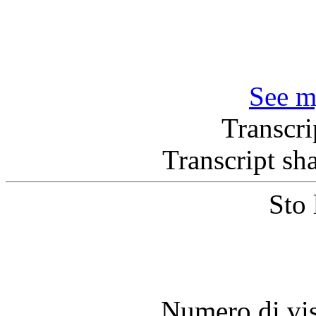
See m
Transcr
Transcript sh
Sto 
Numero di vis