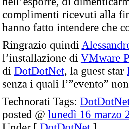
nell’esporre, di dimentica
complimenti ricevuti alla fi
hanno fatto intendere che c
Ringrazio quindi
Alessandr
l’installazione di
VMware P
di
DotDotNet
, la guest star
senza i quali l’”evento” non 
Technorati Tags:
DotDotNe
posted @
lunedì 16 marzo 
Under [
DotDotNet
]