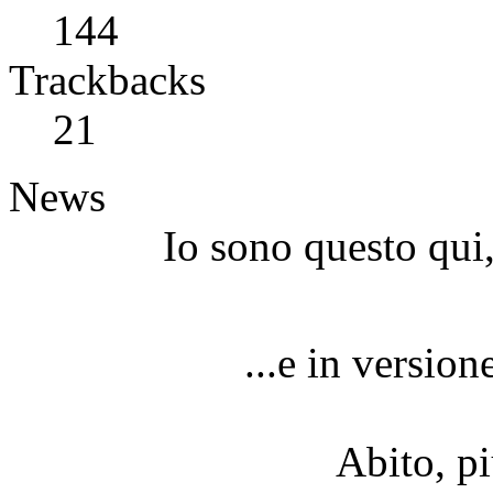
144
Trackbacks
21
News
Io sono questo qui,
...e in versio
Abito, p