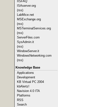
IISFAQ
ISAserver.org
(rss)
LabMice.net
MSExchange.org
(rss)
MSTerminalServices.org
(rss)
ServerFiles.com
SysAdmin.it
(rss)
WindowServer.it
WindowsNetworking.com
(rss)
Knowledge Base
Applications
Development
KB Virtual PC 2004
kbAlertz!
Navision 4.0 ITA
Platforms
RSS
Search