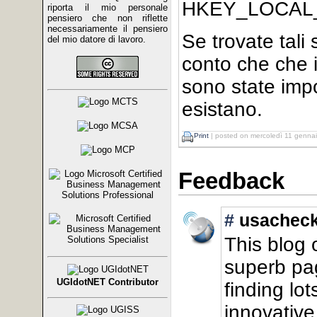
HKEY_LOCAL_M
riporta il mio personale
pensiero che non riflette
necessariamente il pensiero
Se trovate tali
del mio datore di lavoro.
conto che che 
sono state impo
esistano.
Print
| posted on mercoledì 11 gennai
Feedback
#
usacheck
This blog o
superb pag
UGIdotNET Contributor
finding lot
innovative