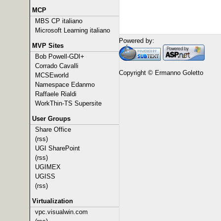
MCP
MBS CP italiano
Microsoft Learning italiano
Powered by:
MVP Sites
Bob Powell-GDI+
Corrado Cavalli
Copyright © Ermanno Goletto
MCSEworld
Namespace Edanmo
Raffaele Rialdi
WorkThin-TS Supersite
User Groups
Share Office
(rss)
UGI SharePoint
(rss)
UGIMEX
UGISS
(rss)
Virtualization
vpc.visualwin.com