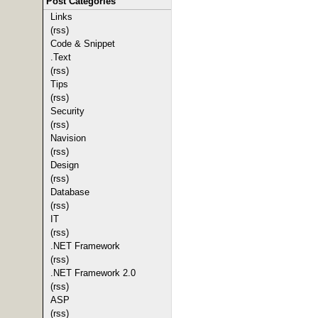
Post Categories
Links
(rss)
Code & Snippet
.Text
(rss)
Tips
(rss)
Security
(rss)
Navision
(rss)
Design
(rss)
Database
(rss)
IT
(rss)
.NET Framework
(rss)
.NET Framework 2.0
(rss)
ASP
(rss)