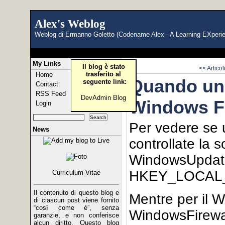
Alex's Weblog
Weblog di Ermanno Goletto (Codename Alex - A Learning EXperi
My Links
Il blog è stato
<< Artico
trasferito al
Home
Quando un 
seguente link:
Contact
RSS Feed
DevAdmin Blog
Windows Fi
Login
Per vedere se u
News
controllate la 
WindowsUpdate
HKEY_LOCAL_M
Curriculum Vitae
Il contenuto di questo blog e
Mentre per il W
di ciascun post viene fornito
“così come é”, senza
WindowsFirewal
garanzie, e non conferisce
alcun diritto. Questo blog