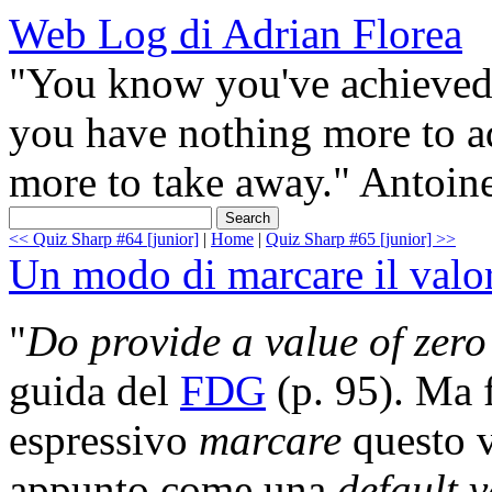
Web Log di Adrian Florea
"You know you've achieved 
you have nothing more to a
more to take away." Antoin
<< Quiz Sharp #64 [junior]
|
Home
|
Quiz Sharp #65 [junior] >>
Un modo di marcare il valor
"
Do provide a value of zer
guida del
FDG
(p. 95). Ma 
espressivo
marcare
questo v
appunto come una
default 