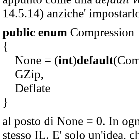
14.5.14) anziche' impostarlo
public enum
Compression
{
None = (
int
)
default
(Com
GZip,
Deflate
}
al posto di None = 0. In ogn
stesso IL. E' solo un'idea, c