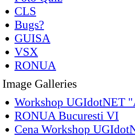
CLS
Bugs?
GUISA
VSX
RONUA
Image Galleries
Workshop UGIdotNET "A
RONUA Bucuresti VI
Cena Workshop UGIdot