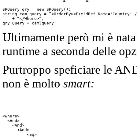
SPQuery qry = 
new
 SPQuery();
string
 camlquery = 
“<OrderBy><FieldRef Name='Country' /
    + “</Where>”;
qry.Query = camlquery;
Ultimamente però mi è nata 
runtime a seconda delle opzi
Purtroppo speficiare le A
non è molto
smart:
<
Where
>
<
And
>
<
And
>
<
And
>
<
Eq
>