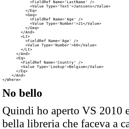
<
FieldRef
Name
='LastName'
/>
<
Value
Type
='Text'
>
Janssens
</
Value
>
</
Eq
>
<
Geq
>
<
FieldRef
Name
='Age'
/>
<
Value
Type
='Number'
>
21
</
Value
>
</
Geq
>
</
And
>
<
Lt
>
<
FieldRef
Name
='Age'
/>
<
Value
Type
='Number'
>
60
</
Value
>
</
Lt
>
</
And
>
<
Eq
>
<
FieldRef
Name
='Country'
/>
<
Value
Type
='Lookup'
>
Belgium
</
Value
>
</
Eq
>
</
And
>
</
Where
>
No bello
Quindi ho aperto VS 2010 e 
bella libreria che faceva a 