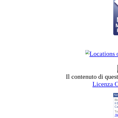
Il contenuto di ques
Licenza 
Ne
Bl
Il 
Ca
To
.N