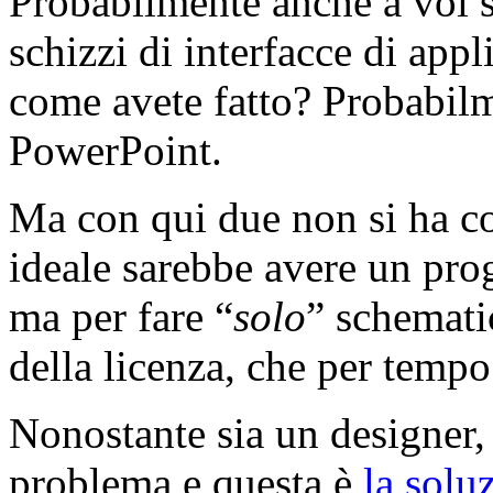
Probabilmente anche a voi sa
schizzi di interfacce di app
come avete fatto? Probabilm
PowerPoint.
Ma con qui due non si ha co
ideale sarebbe avere un pro
ma per fare “
solo
” schemati
della licenza, che per temp
Nonostante sia un designer
problema e questa è
la solu