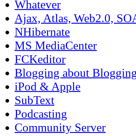
Whatever
Ajax, Atlas, Web2.0, SO
NHibernate
MS MediaCenter
FCKeditor
Blogging about Bloggin
iPod & Apple
SubText
Podcasting
Community Server