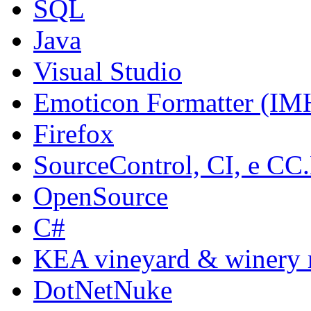
SQL
Java
Visual Studio
Emoticon Formatter (I
Firefox
SourceControl, CI, e C
OpenSource
C#
KEA vineyard & winery
DotNetNuke