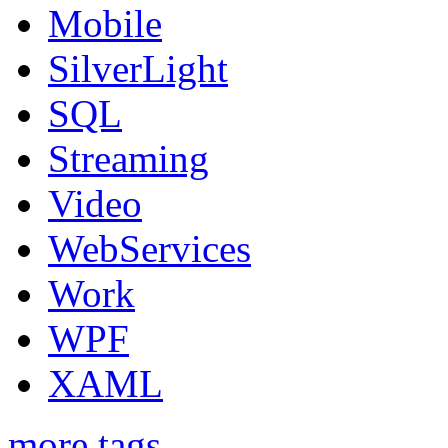
Mobile
SilverLight
SQL
Streaming
Video
WebServices
Work
WPF
XAML
more tags...