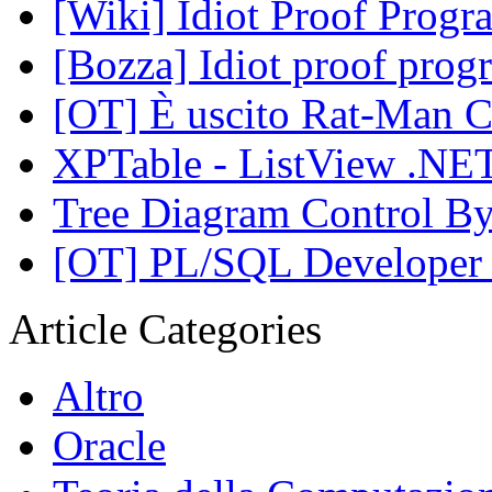
[Wiki] Idiot Proof Prog
[Bozza] Idiot proof pro
[OT] È uscito Rat-Man C
XPTable - ListView .NE
Tree Diagram Control By
[OT] PL/SQL Developer 
Article Categories
Altro
Oracle